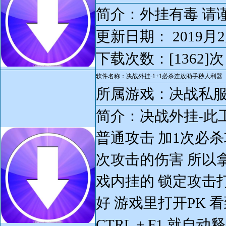
简介：外挂有毒 请
更新日期： 2019月2
下载次数：[1362]次
软件名称：决战外挂-1+1必杀连放助手秒人利器
所属游戏：决战私
简介：决战外挂-此工
普通攻击 加1次必杀
次攻击的伤害 所以拿
戏内挂的 锁定攻击打
好 游戏里打开PK 
CTRL + F1 就自动